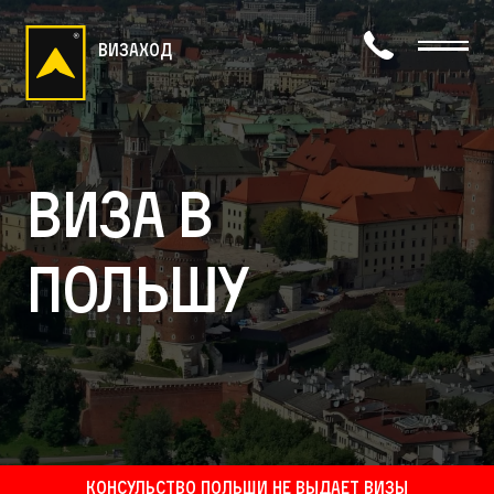
визаход
Виза в
Польшу
Консульство Польши не выдает визы