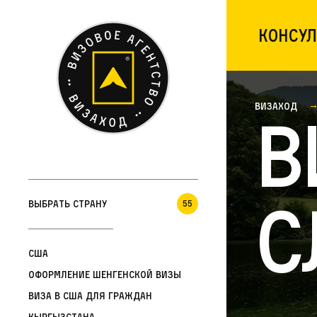
Консул
Визаход
В
С
Выбрать страну
55
США
Оформление шенгенской визы
Виза в США для граждан
Кыргызстана