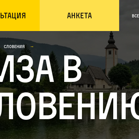
ьтация
Анкета
Вс
Словения
иза в
ловени