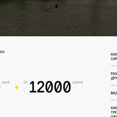
люч
Как
са
Раз
дру
0
12000
дней
От
рублей
●
Ви
Ка
тр
оф