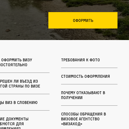
Оформить
 оформить визу
Требования к фото
мостоятельно
Стоимость оформления
решен ли въезд из
гой страны по визе
Почему отказывают в
получении
ды виз в Словению
Способы обращения в
кие документы
визовое агентство
ебуются для
«Визаход»
ормления?