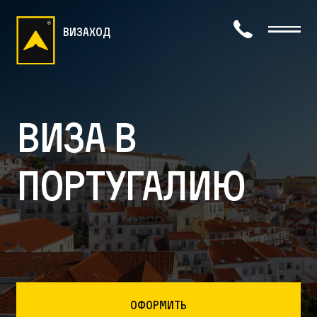
визаход
Виза в
Португалию
Оформить