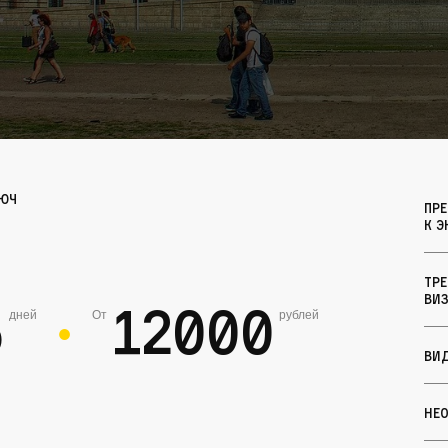
люч
Пр
к э
Тре
виз
5
12000
дней
От
рублей
●
Ви
Не