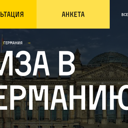
ьтация
Анкета
Вс
Германия
иза в
ермани