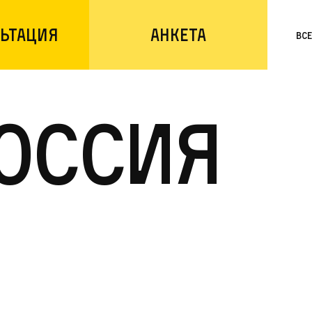
ьтация
Анкета
Вс
оссия