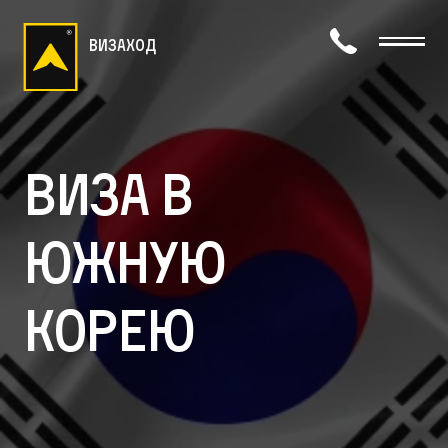
визаход
Виза в
Южную
Корею