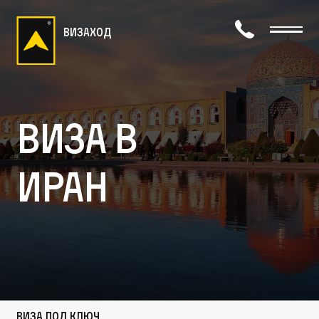
визаход
Виза в
Иран
Виза под ключ