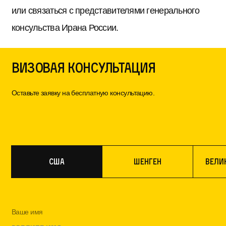
или связаться с представителями генерального
консульства Ирана России.
Визовая консультация
Оставьте заявку на бесплатную консультацию.
США
Шенген
Вели
Ваше имя