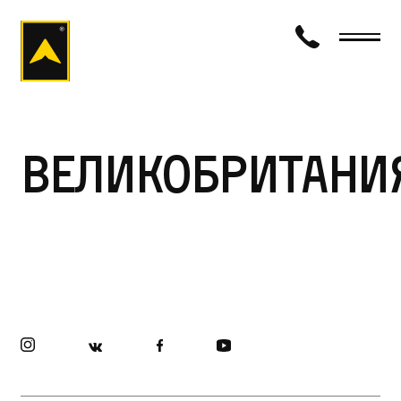
визаход
Великобритани