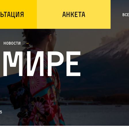
ьтация
Анкета
Вс
Новости
 мире
5