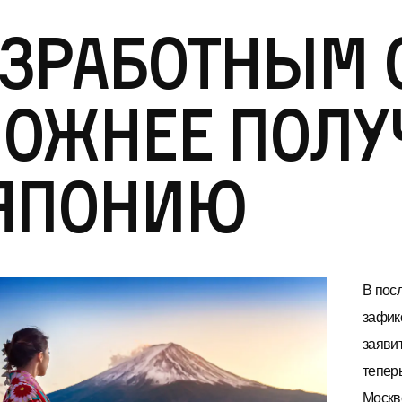
зработным 
ожнее полу
 Японию
В пос
зафик
заяви
теперь
Москве