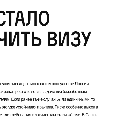
стало
чить визу
ледние месяцы в московском консульстве Японии
сирован рост отказов в выдаче виз безработным
телям. Если ранее такие случаи были единичными, то
 это уже устойчивая практика. Риски особенно высок в
, где требования к документам стали жёстче. В Санкт-