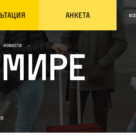
ьтация
Анкета
Вс
Новости
 мире
25