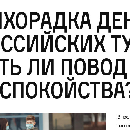
хорадка ден
ссийских ту
ть ли повод
спокойства
В пос
распр