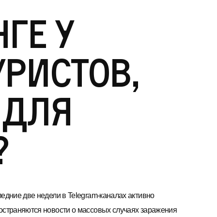
ге у
ристов,
 для
?
ледние две недели в Telegram-каналах активно
остраняются новости о массовых случаях заражения