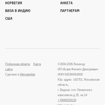
Норвегия
Анкета
Виза в Индию
Партнерам
США
Публичная оферта
Карта
©2004-2026 Визаход
сайта
ИП Исаев Филипп Дмитриевич
Сделано в
Wemakefab
ИНН 500344554000
Юр. адрес: 142701, Московская
область,
г. Видное, п-кт Ленинского
комсомола д.25, ка.14
+79690250129