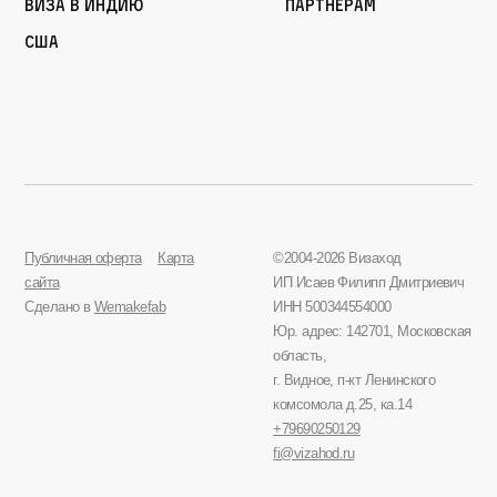
Виза в Индию
Партнерам
США
Публичная оферта
Карта
©2004-2026 Визаход
сайта
ИП Исаев Филипп Дмитриевич
Сделано в
Wemakefab
ИНН 500344554000
Юр. адрес: 142701, Московская
область,
г. Видное, п-кт Ленинского
комсомола д.25, ка.14
+79690250129
fi@vizahod.ru