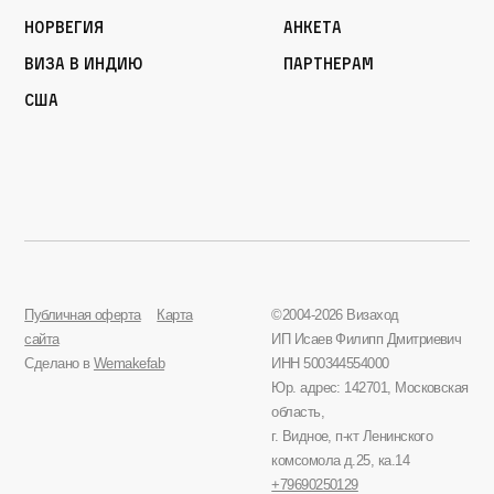
Норвегия
Анкета
Виза в Индию
Партнерам
США
Публичная оферта
Карта
©2004-2026 Визаход
сайта
ИП Исаев Филипп Дмитриевич
Сделано в
Wemakefab
ИНН 500344554000
Юр. адрес: 142701, Московская
область,
г. Видное, п-кт Ленинского
комсомола д.25, ка.14
+79690250129