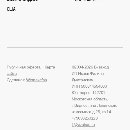
США
Публичная оферта
Карта
©2004-2026 Визаход
сайта
ИП Исаев Филипп
Сделано в
Wemakefab
Дмитриевич
ИНН 500344554000
Юр. адрес: 142701,
Московская область,
г. Видное, п-кт Ленинского
комсомола д.25, ка.14
+79690250129
fi@vizahod.ru