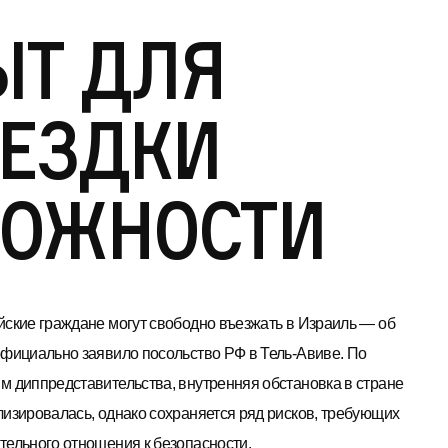
ыт для
оездки
рожности
йские граждане могут свободно въезжать в Израиль — об
официально заявило посольство РФ в Тель-Авиве. По
м диппредставительства, внутренняя обстановка в стране
лизировалась, однако сохраняется ряд рисков, требующих
тельного отношения к безопасности.