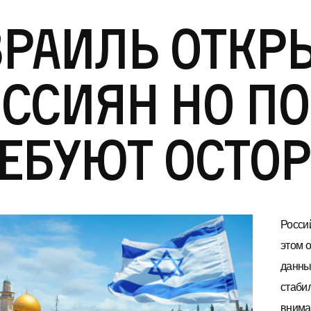
раиль откр
ссиян но п
ебуют осто
Росси
этом 
данны
стаби
внима