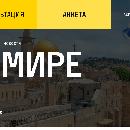
ьтация
Анкета
Вс
Новости
 мире
5