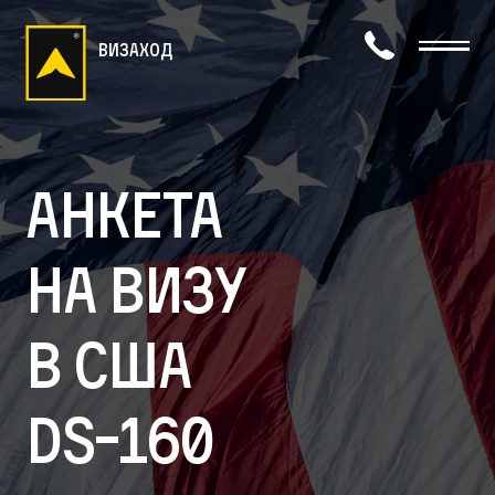
визаход
Анкета
на визу
в США
DS-160