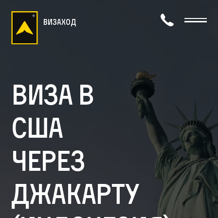
визаход
Виза в
США
через
Джакарту