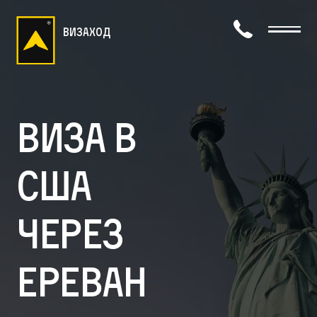
визаход
Виза в
США
через
Ереван