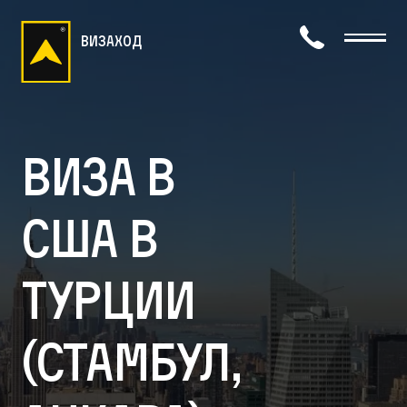
визаход
Виза в
США в
Турции
(Стамбул,