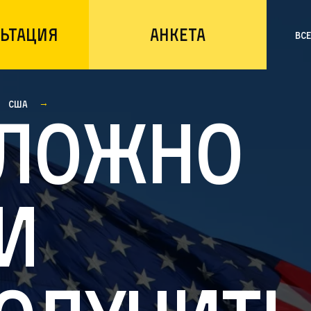
ьтация
Анкета
Вс
США
ложно
и