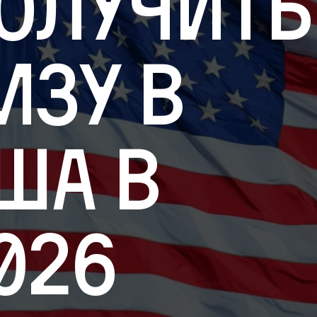
олучить
изу в
ША в
026