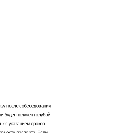
зу после собеседования
и будет получен голубой
нк с указанием сроков
овности паспорта. Если