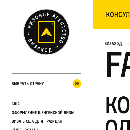
Консул
Визаход
F
Выбрать страну
55
Ко
США
Оформление шенгенской визы
о
Виза в США для граждан
Кыргызстана