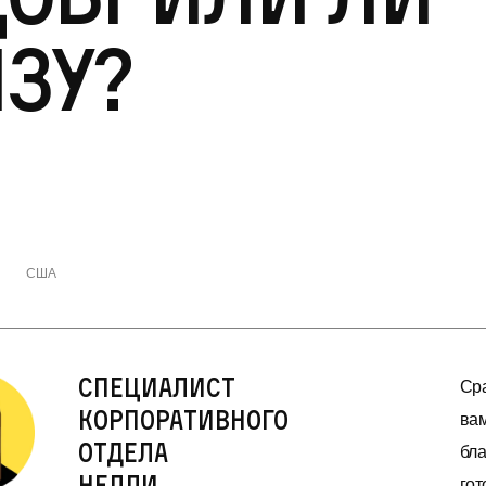
зу?
США
Специалист
Сра
корпоративного
вам
отдела
бла
Нелли
гот