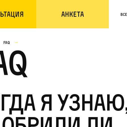
ьтация
Анкета
Вс
faq
AQ
гда я узнаю
добрили ли