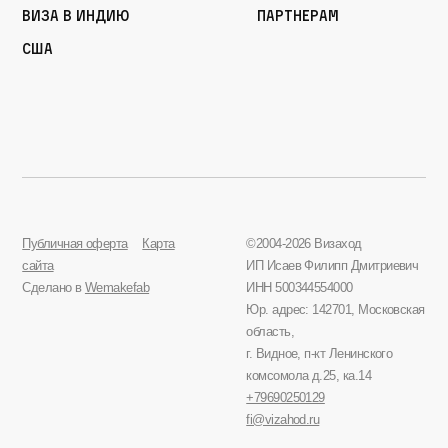
Виза в Индию
Партнерам
США
Публичная оферта
Карта
©2004-2026 Визаход
сайта
ИП Исаев Филипп Дмитриевич
Сделано в
Wemakefab
ИНН 500344554000
Юр. адрес: 142701, Московская
область,
г. Видное, п-кт Ленинского
комсомола д.25, ка.14
+79690250129
fi@vizahod.ru