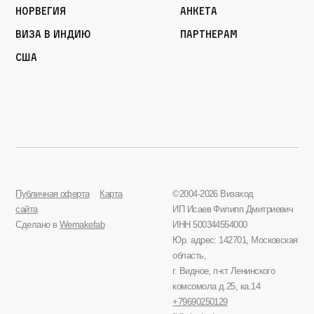
Норвегия
Анкета
Виза в Индию
Партнерам
США
Публичная оферта
Карта
©2004-2026 Визаход
сайта
ИП Исаев Филипп Дмитриевич
Сделано в
Wemakefab
ИНН 500344554000
Юр. адрес: 142701, Московская
область,
г. Видное, п-кт Ленинского
комсомола д.25, ка.14
+79690250129