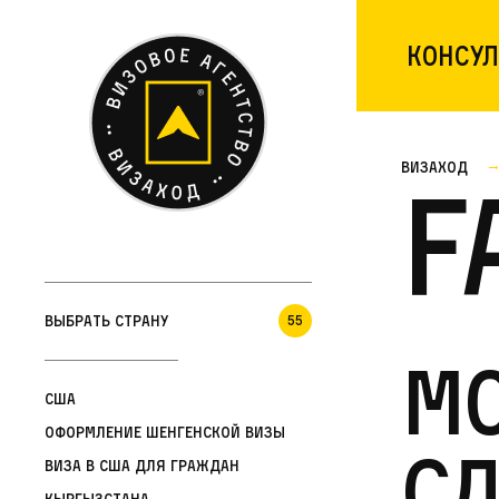
Консул
Визаход
F
Выбрать страну
55
Мо
США
Оформление шенгенской визы
сд
Виза в США для граждан
Кыргызстана