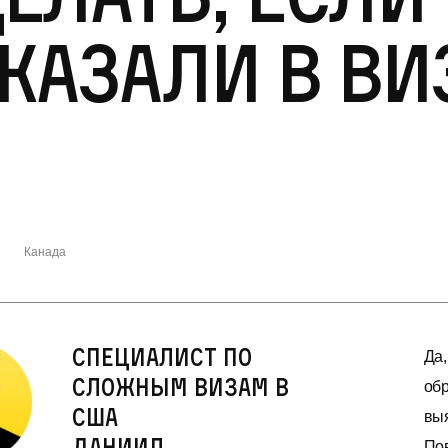
казали в ви
Канада
Специалист по
Да,
сложным визам в
обр
США
выя
Даниил
Пов