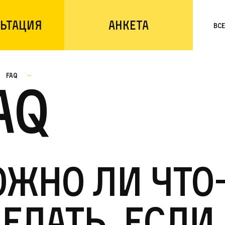
ьтация
Анкета
Вс
faq
AQ
жно ли что
елать, если