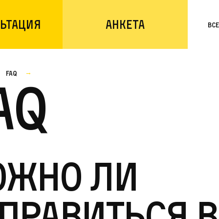
ьтация
Анкета
Вс
faq
AQ
ожно ли
правиться в