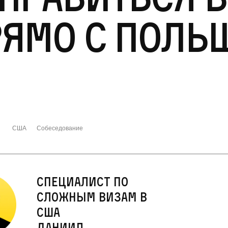
ямо с Поль
США
Собеседование
Специалист по
сложным визам в
США
Даниил