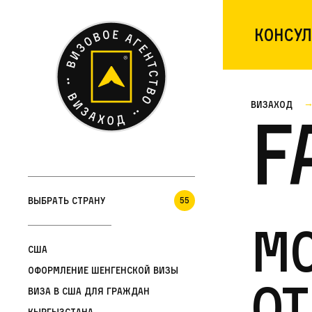
Консул
Визаход
F
Выбрать страну
55
М
США
Оформление шенгенской визы
от
Виза в США для граждан
Кыргызстана