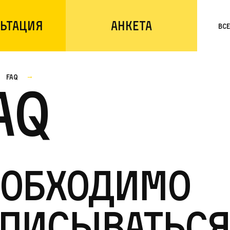
ьтация
Анкета
Вс
faq
AQ
еобходимо
писываться