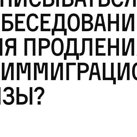
беседовани
ля продлени
еиммиграци
изы?