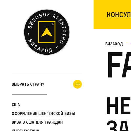
Консул
Визаход
F
Выбрать страну
55
Н
США
Оформление шенгенской визы
за
Виза в США для граждан
Кыргызстана