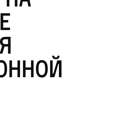
е
я
онной