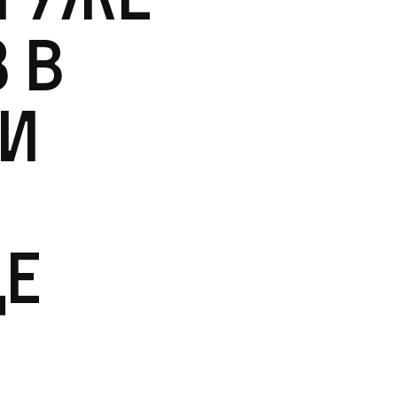
 в
ли
е