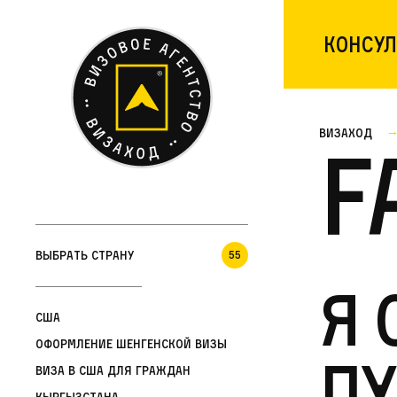
Консул
Визаход
F
Выбрать страну
55
Я 
США
Оформление шенгенской визы
пу
Виза в США для граждан
Кыргызстана