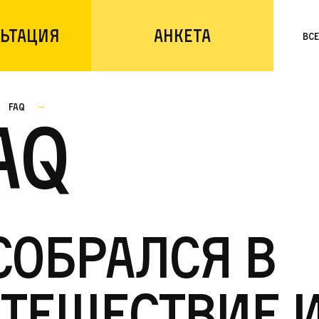
ьтация
Анкета
Вс
faq
AQ
собрался в
тешествие 