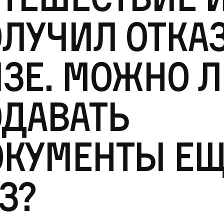
лучил отказ
зе. Можно 
давать
окументы ещ
з?