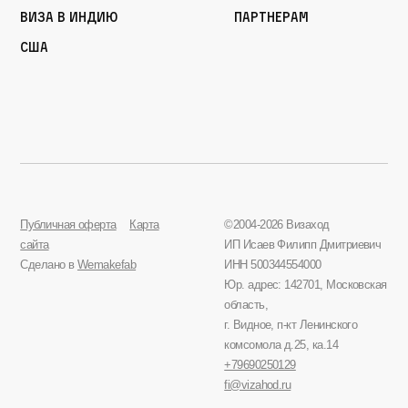
Виза в Индию
Партнерам
США
Публичная оферта
Карта
©2004-2026 Визаход
сайта
ИП Исаев Филипп Дмитриевич
Сделано в
Wemakefab
ИНН 500344554000
Юр. адрес: 142701, Московская
область,
г. Видное, п-кт Ленинского
комсомола д.25, ка.14
+79690250129
fi@vizahod.ru