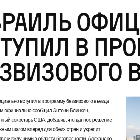
зраиль офи
тупил в пр
звизового 
циально вступил в программу безвизового въезда
м официально сообщил Энтони Блинкен,
нный секретарь США, добавив, что данное решение
жным шагом вперед для обеих стран и укрепит
тво между ними в области безопасности. Алехандро