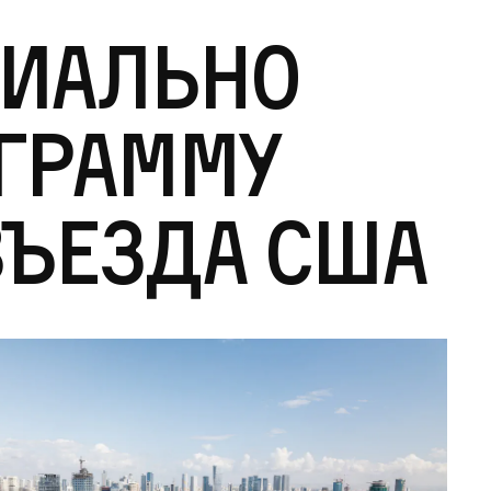
циально
ограмму
въезда США