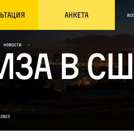
ьтация
Анкета
Вс
Новости
иза в С
 2023