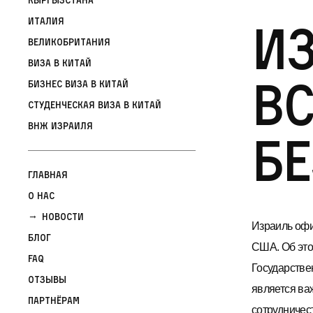
И
Италия
Великобритания
Виза в Китай
вс
Бизнес виза в Китай
Студенческая виза в Китай
ВНЖ Израиля
бе
Главная
О нас
Новости
Израиль офи
Блог
США. Об это
FAQ
Государстве
Отзывы
является ва
Партнёрам
сотрудничес