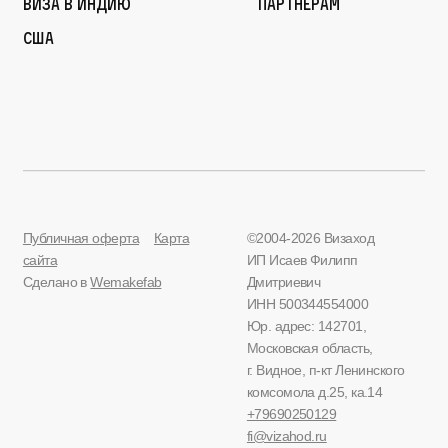
Виза в Индию
Партнерам
США
Публичная оферта
Карта
©2004-2026 Визаход
сайта
ИП Исаев Филипп
Сделано в
Wemakefab
Дмитриевич
ИНН 500344554000
Юр. адрес: 142701,
Московская область,
г. Видное, п-кт Ленинского
комсомола д.25, ка.14
+79690250129
fi@vizahod.ru