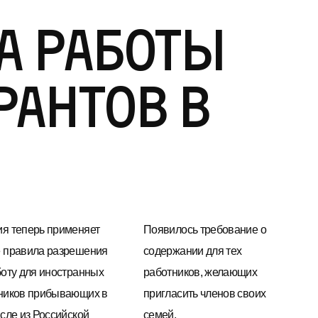
а работы
рантов в
я теперь применяет
Появилось требование о
 правила разрешения
содержании для тех
боту для иностранных
работников, желающих
ников прибывающих в
пригласить членов своих
исле из Российской
семей.