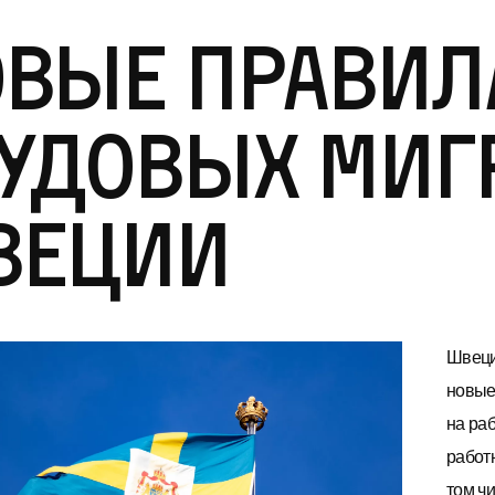
вые правил
удовых миг
веции
Швеци
новые
на ра
работ
том ч