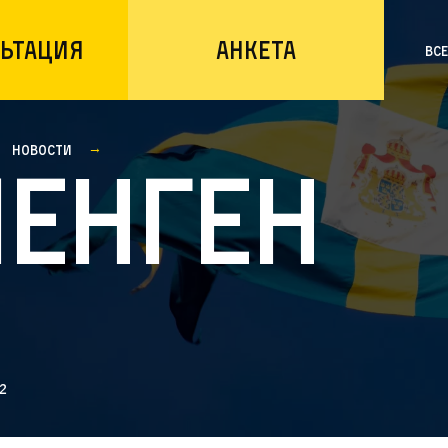
ьтация
Анкета
Вс
Новости
енген
2