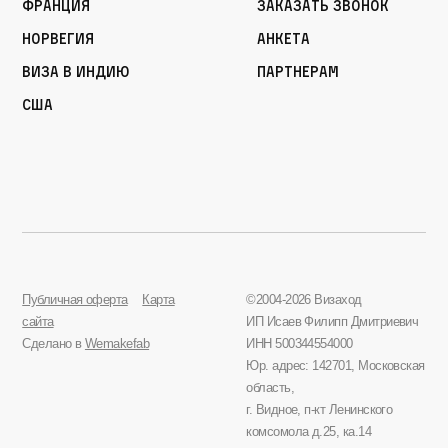
Франция
Заказать звонок
Норвегия
Анкета
Виза в Индию
Партнерам
США
Публичная оферта
Карта
©2004-2026 Визаход
сайта
ИП Исаев Филипп Дмитриевич
Сделано в
Wemakefab
ИНН 500344554000
Юр. адрес: 142701, Московская
область,
г. Видное, п-кт Ленинского
комсомола д.25, ка.14