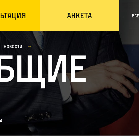
ьтация
Анкета
Вс
Новости
бщие
4