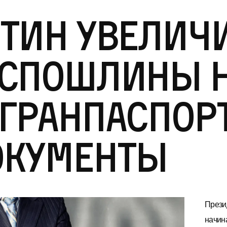
тин увелич
оспошлины 
гранпаспорт
окументы
Прези
начин