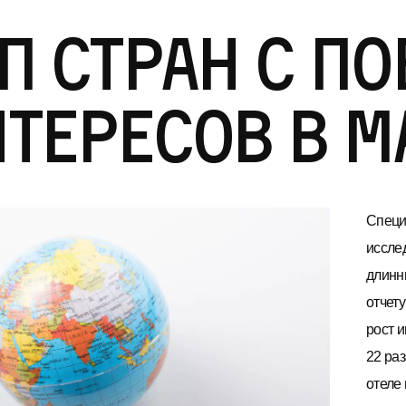
п стран с 
тересов в м
Специ
иссле
длинн
отчету
рост 
22 ра
отеле 