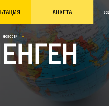
ьтация
Анкета
Вс
Новости
енген