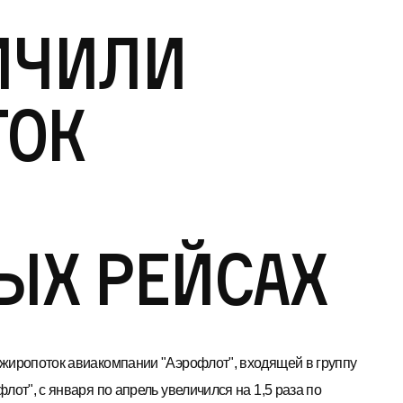
ичили
ток
ых рейсах
жиропоток авиакомпании "Аэрофлот", входящей в группу
лот", с января по апрель увеличился на 1,5 раза по