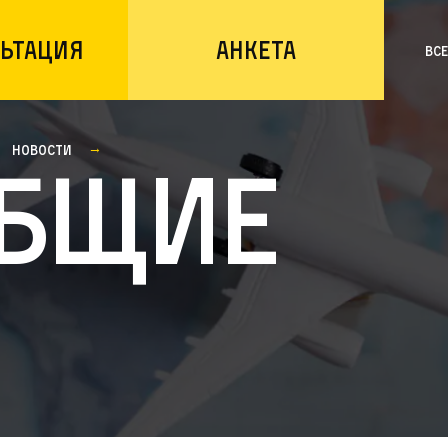
ьтация
Анкета
Вс
Новости
бщие