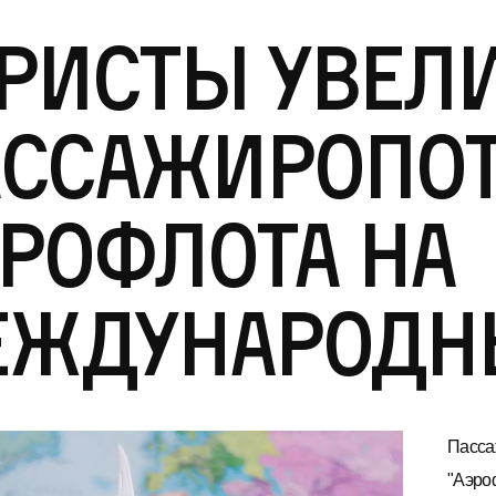
ристы увел
ассажиропо
рофлота на
еждународн
Пасса
"Аэроф