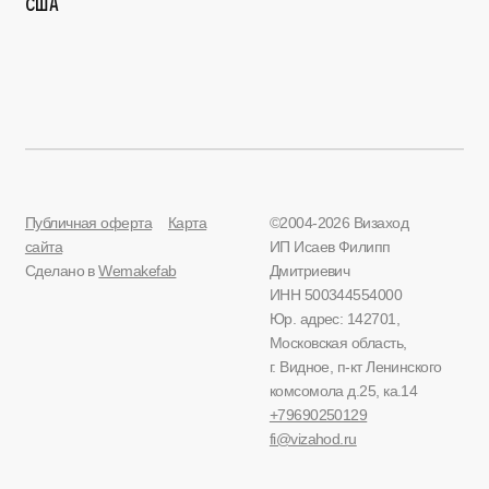
США
Публичная оферта
Карта
©2004-2026 Визаход
сайта
ИП Исаев Филипп
Сделано в
Wemakefab
Дмитриевич
ИНН 500344554000
Юр. адрес: 142701,
Московская область,
г. Видное, п-кт Ленинского
комсомола д.25, ка.14
+79690250129
fi@vizahod.ru