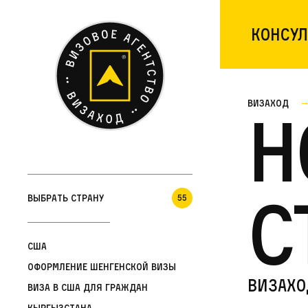
Консул
Визаход
Н
с
Выбрать страну
55
США
Оформление шенгенской визы
визахо
Виза в США для граждан
Кыргызстана