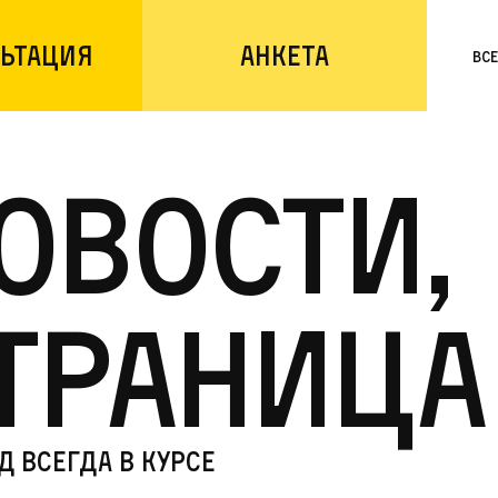
ьтация
Анкета
Вс
овости,
траница
д всегда в курсе