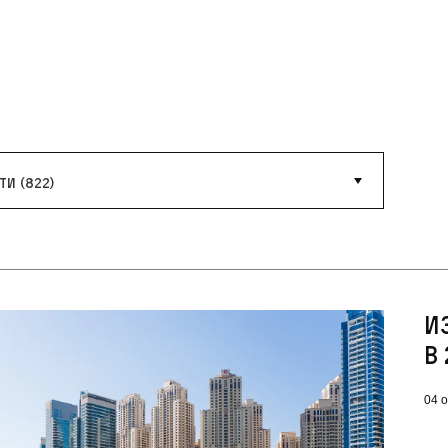
ти (822)
И
в
04 